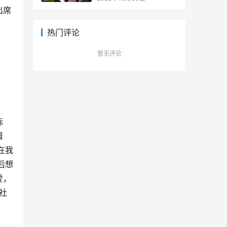
出席
热门评论
暂无评论
标
道
在我
后想
爱，
社