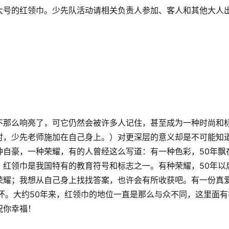
大号的红领巾。
少先队活动请相关负责人参加、客人和其他大人
不那么响亮了，可它仍然会被许多人记住，甚至成为一种时尚和
时，少先老师施加在自己身上。）对更深层的意义却是不可能知
一种自豪，一种荣耀，有的人曾经这么写道：有一种色彩，50年飘
；
红领巾是我国特有的教育符号和标志之一。
有种荣耀，50年以
荣耀；
我想从自己身上找找答案，也许会有所收获吧。
有一份真
怀。
大约50年来，红领巾的地位一直是那么与众不同，这里面有
祝你幸福！