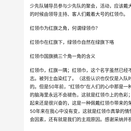
少先队辅导员参与少先队的聚会，活动，应该戴
的时候由领导主持、客人们戴着大号的红领巾。
红领巾为红旗之角，何谓绿领巾？
红领巾在红旗下，绿领巾自然在绿旗下咯
红领巾国旗摘三个角一角的含义
红领巾，红旗一隅；
红领巾，这个名字虽然已经
志。
被列士血染红了。
（这些认识也仅仅是入队
的。
但是50年前，“红领巾”在人们的心中那是
的脑海里永远不会褪色，这就是红领巾上的色彩
起来还是很兴奋的，这是一种佩戴红领巾带来的
50年来在我心中没有变，这就是红领巾真挚的情
会因素，还有就是我们的主观原因。
感谢采纳并