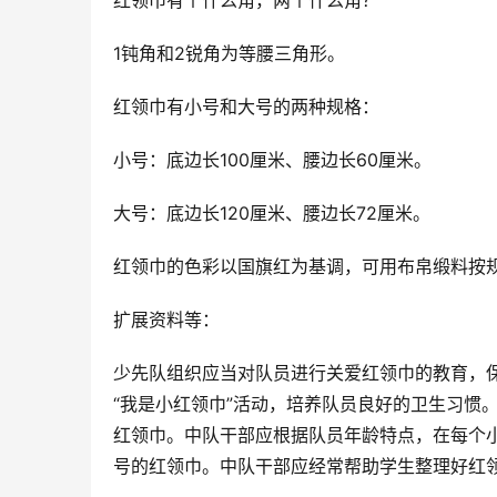
红领巾有个什么角，两个什么角？
1钝角和2锐角为等腰三角形。
红领巾有小号和大号的两种规格：
小号：底边长100厘米、腰边长60厘米。
大号：底边长120厘米、腰边长72厘米。
红领巾的色彩以国旗红为基调，可用布帛缎料按
扩展资料等：
少先队组织应当对队员进行关爱红领巾的教育，
“我是小红领巾”活动，培养队员良好的卫生习惯
红领巾。
中队干部应根据队员年龄特点，在每个
号的红领巾。
中队干部应经常帮助学生整理好红