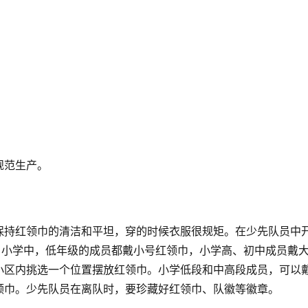
规范生产。
保持红领巾的清洁和平坦，穿的时候衣服很规矩。
在少先队员中
。
小学中，低年级的成员都戴小号红领巾，小学高、初中成员戴
小区内挑选一个位置摆放红领巾。
小学低段和中高段成员，可以
领巾。
少先队员在离队时，要珍藏好红领巾、队徽等徽章。