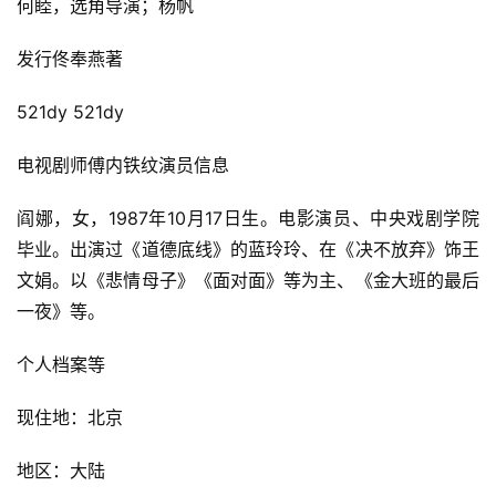
何睦，选角导演；
杨帆
发行佟奉燕著
521dy 521dy
电视剧师傅内铁纹演员信息
阎娜，女，1987年10月17日生。
电影演员、中央戏剧学院
毕业。
出演过《道德底线》的蓝玲玲、在《决不放弃》饰王
文娟。
以《悲情母子》《面对面》等为主、《金大班的最后
一夜》等。
个人档案等
现住地：北京
地区：大陆