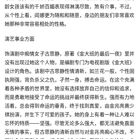
龄女孩该有的千娇百媚表现得淋漓尽致，煞有介事，不过，
从个性上看，阎娜更为随和和随意，身边的朋友们非常喜欢
她那种非常容易相处的性格。
演艺事业方面
饰演剧中痴情女子古思静，原著《金大班的最后一夜》里并
没有出现过她这个人物，是编剧专门为电视剧版《金大班》
设计的角色。
该剧中古思静性情清新，如兰花一般，个性固
执刚强，背负杀父之仇，孑然一身，搏击命运。
在这个充满
着各种矛盾的世界里，她没有选择放弃自己的信仰和追求，
而是勇敢地接受了命运的挑战并最终获得新生。
强而有力地
活着，总会得到命运的垂青，终于找到真爱，由金兆亮黄少
祺扮演，并生下了可爱的孩子。
她的身上有着一种让人难以
忘怀的特质——坚强。
尽管无论多么强大，都无法避免直面
无情的事实，但古思静的清新自然与对金兆亮痴心不改，不