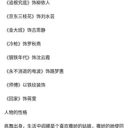
《追根究底》饰柳依人
《京东三枝花》饰刘水芸
《金大班》饰古思静
《冷枪》饰罗秋燕
《钢铁年代》饰沈云霞
《永不消逝的电波》饰路梦惠
《师傅》以铁纹装饰
《回家》饰蒋雯
人物的性格
练舞出身，生活中阎娜是个喜欢撒娇的姑娘，撒娇的她使同