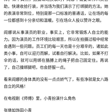
助，快速收拾行装，并当场为我们演示了打绑腿的方法。
她
的表演非常到位，特别是那一口标准的普通话，让在场的每
一位都感到十分亲切和温暖。
引在场众人投以赞许之眼。
阎娜说从事演员的职业，事实上，它非常锻炼人自立的能
力。
因为演员的工作环境比较艰苦，所以在拍摄过程中经常
会遇到一些问题。
员工们的每一天也是十分艰辛的，诸如此
类小事，自可以迎刃而解，试着自行解决。
比如，如果不打
伞的话，就可以用绑在胳膊上的绳子把自己固定住。
再说
了，自己撞绑腿吧，也会舒服一点。
看来阎娜的身体真的没有一点点娇气了，有些净就是女八路
自立的风格！
在电视剧《师傅》里，小青扮演什么角色
张倩如饰田小青