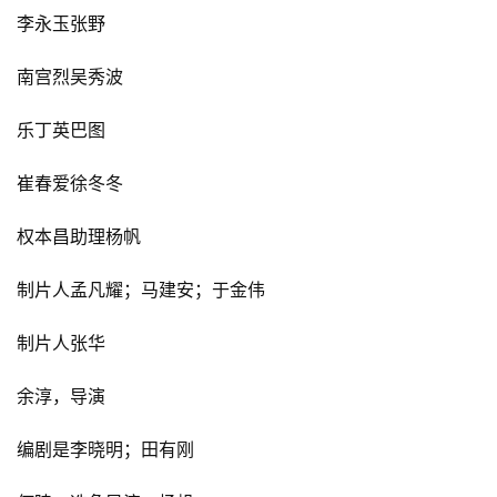
李永玉张野
南宫烈吴秀波
乐丁英巴图
崔春爱徐冬冬
权本昌助理杨帆
制片人孟凡耀；
马建安；于金伟
制片人张华
余淳，导演
编剧是李晓明；
田有刚