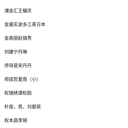
浦金汇王耀庆
金盛实波多江青日本
金高丽赵锦焘
刘婕宁丹琳
师母是宋丹丹
郑成哲夏雨（小）
权锦绣谭松韵
朴俊，男，刘晏辰
权本昌李琦