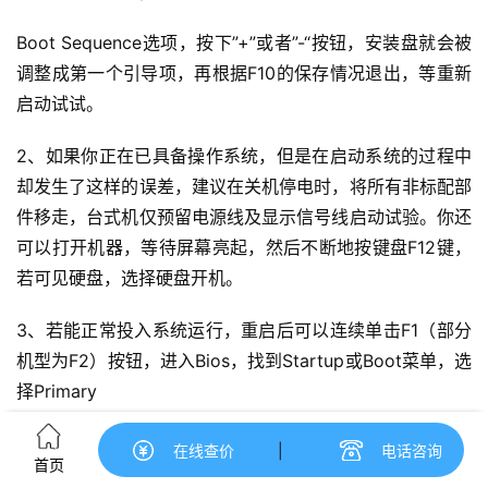
Boot Sequence选项，按下”+”或者”-“按钮，安装盘就会被
调整成第一个引导项，再根据F10的保存情况退出，等重新
启动试试。
2、如果你正在已具备操作系统，但是在启动系统的过程中
却发生了这样的误差，建议在关机停电时，将所有非标配部
件移走，台式机仅预留电源线及显示信号线启动试验。
你还
可以打开机器，等待屏幕亮起，然后不断地按键盘F12键，
若可见硬盘，选择硬盘开机。
3、若能正常投入系统运行，重启后可以连续单击F1（部分
机型为F2）按钮，进入Bios，找到Startup或Boot菜单，选
择Primary
Boot Sequence选项，按下”+”或者”-“按钮，把硬盘调到第
在线查价
|
电话咨询
首页
一个引导项，再根据F10的保存情况退出，等重新启动试