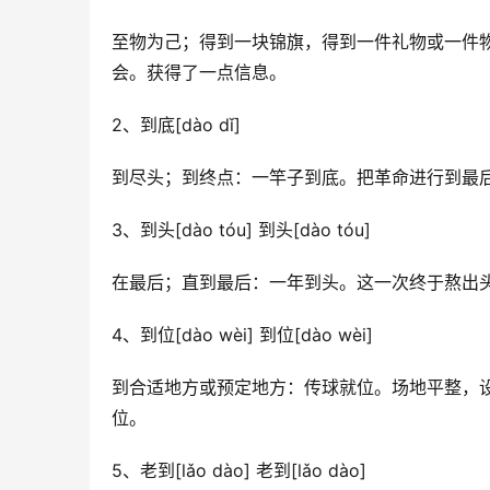
至物为己；
得到一块锦旗，得到一件礼物或一件
会。
获得了一点信息。
2、到底[dào dǐ]
到尽头；到终点：一竿子到底。
把革命进行到最
3、到头[dào tóu] 到头[dào tóu]
在最后；
直到最后：一年到头。
这一次终于熬出
4、到位[dào wèi] 到位[dào wèi]
到合适地方或预定地方：传球就位。
场地平整，
位。
5、老到[lǎo dào] 老到[lǎo dào]