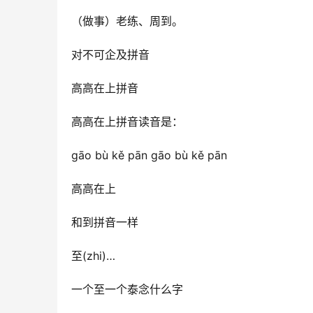
（做事）老练、周到。
对不可企及拼音
高高在上拼音
高高在上拼音读音是：
gāo bù kě pān gāo bù kě pān
高高在上
和到拼音一样
至(zhi)…
一个至一个泰念什么字