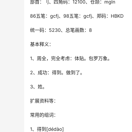
部首：刂、四角码：12100、仓颉：mgln
86五笔：gcfj、98五笔：gcfj、郑码：HBKD
统一码：5230、总笔画数：8
基本释义：
1、周全，完全考虑：体贴。
包罗万象。
2、成功：得到。
做到了。
3、姓。
扩展资料等：
常用的组词：
1、得到[dédào]