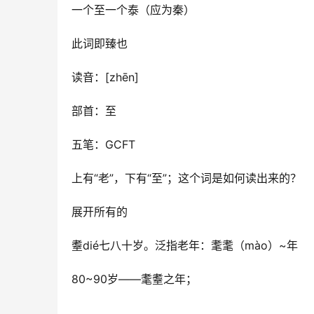
一个至一个泰（应为秦）
此词即臻也
读音：[zhēn]
部首：至
五笔：GCFT
上有“老”，下有“至”；
这个词是如何读出来的？
展开所有的
耋dié七八十岁。
泛指老年：耄耄（mào）~年
80~90岁——耄耋之年；