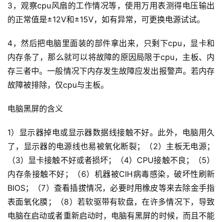
3，观察cpu风扇的工作情况等，使用万用表测得电压输出
的正常值是±12V和±15V，如有异常，可更换电源试试。
4，然后把电脑里面装的部件拿出来，只剩下cpu，显卡和
内存条了，那么就可以将故障的原因局限于cpu，主板、内
存三者中。
一般情况下内存发生故障应发出报警声。
若内存
故障被排除，仅cpu与主板。
电脑黑屏的含义
1）显示器掉电或显示器数据线接触不好。
此外，电脑用久
了，显示器的电源线也易被氧化断裂；
（2）主板无电源；
（3）显卡接触不好或者损坏；
（4）CPU接触不良；
（5）
内存条接触不好；
（6）机器被CIH病毒感染，破坏性刷新
BIOS；
（7）查看插拔情况，必要时用橡皮等来去除金手指
表面氧化膜；
（8）若软驱带有软盘，在许多情况下，导致
电脑在启动或者重新启动时，电脑有黑屏的时候，而且不能