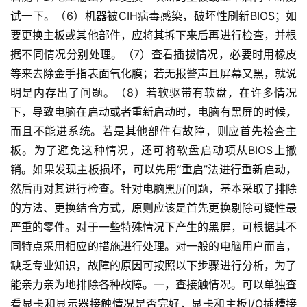
试一下。
（6）机器被CIH病毒感染，破坏性刷新BIOS；
如
要更换主板或其他部件，应将其拆下来后再进行检查，并根
据不同情况分别处理。
（7）查看插拔情况，必要时用橡皮
等来去除金手指表面氧化膜；
若无报警声且屏幕又黑，就说
明是内存出了问题。
（8）若软驱带有软盘，在许多情况
下，导致电脑在启动或者重新启动时，电脑有黑屏的时候，
而且不能进系统。
若是其他部件有故障，则应首先检查主
板。
为了避免这种情况，还可将软盘启动项从BIOS上撤
销。
如果发现主板损坏，可以先用“重启”法进行重新启动，
然后再对其进行检查。
针对电脑黑屏问题，基本采取了排除
的方法、更换结合方式，原则应该是首先更换剔除可疑性最
严重的零件。
对于一些特殊情况下产生的黑屏，可根据其不
同特点采用相应的措施进行处理。
对一般的电脑用户而言，
缺乏专业知识，故障的原因可按照以下步骤进行分析，为了
能亲力亲为地排除各种故障。
一，查接触情况。
可以单独查
看显卡和显示器接触情况是否完好，显卡和主板I/O插槽接