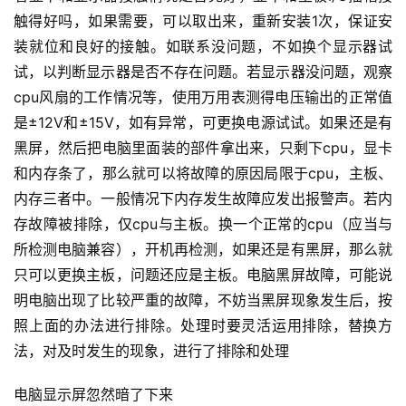
触得好吗，如果需要，可以取出来，重新安装1次，保证安
装就位和良好的接触。
如联系没问题，不如换个显示器试
试，以判断显示器是否不存在问题。
若显示器没问题，观察
cpu风扇的工作情况等，使用万用表测得电压输出的正常值
是±12V和±15V，如有异常，可更换电源试试。
如果还是有
黑屏，然后把电脑里面装的部件拿出来，只剩下cpu，显卡
和内存条了，那么就可以将故障的原因局限于cpu，主板、
内存三者中。
一般情况下内存发生故障应发出报警声。
若内
存故障被排除，仅cpu与主板。
换一个正常的cpu（应当与
所检测电脑兼容），开机再检测，如果还是有黑屏，那么就
只可以更换主板，问题还应是主板。
电脑黑屏故障，可能说
明电脑出现了比较严重的故障，不妨当黑屏现象发生后，按
照上面的办法进行排除。
处理时要灵活运用排除，替换方
法，对及时发生的现象，进行了排除和处理
电脑显示屏忽然暗了下来