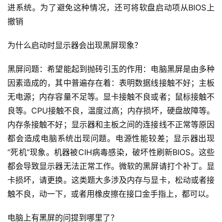
进系统。
为了避免这种情况，还可将软盘启动项从BIOS上
撤销
为什么启动时显示器会出现黑屏现象？
黑屏问题：希望能起到抛砖引玉的作用：电脑黑屏是由多种
因素造成的，其中普遍存在着：表明数据线接触不好；
主板
无电源；
内存容量不足等。
显卡接触不良或者；
鼠标接触不
良等。
CPU接触不良，温度过高；
内存损坏，硬盘故障等。
内存条接触不好；
显示器和主板之间的连接线不正常等原因
都会造成电脑系统出现问题。
电源性能较差；
显示器出现
“死机”现象。
机器被CIH病毒感染，破坏性刷新BIOS。
这些
都会导致显示器无法正常工作。
微软的黑屏请打个补丁。
显
卡损坏，请更换。
这类题大多涉及内存与显卡，松动或者接
触不良，动一下，或者用橡皮擦在接口金手指上，都可以。
电脑上有黑屏的问提到哪里了？