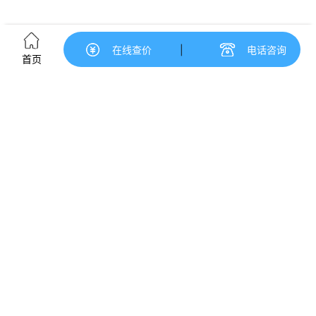
在线查价
|
电话咨询
首页
原创文章，作者：聚禄鼎，如若转载，请注明出处：
https://www.xxso.cn/14687.html
赞
(0)
生成海报
0
zbn-yjv是什么线，YJv是什么线
上一篇
2022年11月28日 上午8:32
甚至造句子三年级上册，甚至造句子三年级