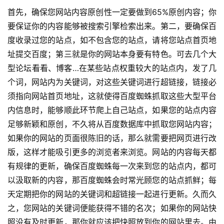
首先，确保您网站内容原创性一定要做到65%原创内容；
你
要保证你的内容能够被搜索引擎检索出来。
第二，要确保百
度收录过您的站点，如不包含您的站点，请将您站点首页地
址提交百度；
第三就是你的网站本身要有特色。
可去几个大
型论坛看看、博客…在某些站点权重较大的站点内，发了几
个词，网站内为关键词，对这些关键词进行超链接，链接必
须指向网站首页地址，这就使得百度蜘蛛抓取这些大型平台
内信息时，能够顺此环节爬上自己站点，如果您的站点内容
足够新颖和原创，不久将从百度数据库中抓取您网站内容；
如果你的网站的页面很陈旧的话，那么就需要把网页进行改
版，这样才能吸引更多的浏览者来浏览。
网站的内容每天都
有规律的更新，确保百度蜘蛛每一次来到您的站点内，都可
以汲取新的内容，那百度蜘蛛会时常光顾您的站点抓鲜；
每
天定期把你的网站的关键词和超链接一起进行更新。
久而久
之，您网站的关键词便能获得不错的名次；
如果你的网站快
照没有及时更新，那你就应该把快照放到你的网站里去。
由