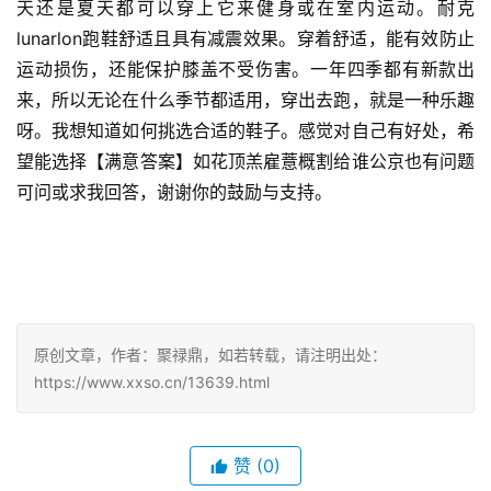
天还是夏天都可以穿上它来健身或在室内运动。
耐克
lunarlon跑鞋舒适且具有减震效果。
穿着舒适，能有效防止
运动损伤，还能保护膝盖不受伤害。
一年四季都有新款出
来，所以无论在什么季节都适用，穿出去跑，就是一种乐趣
呀。
我想知道如何挑选合适的鞋子。
感觉对自己有好处，希
望能选择【满意答案】如花顶羔雇薏概割给谁公京也有问题
可问或求我回答，谢谢你的鼓励与支持。
原创文章，作者：聚禄鼎，如若转载，请注明出处：
https://www.xxso.cn/13639.html
赞
(0)