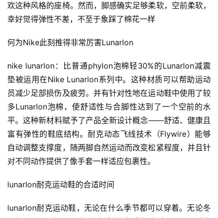
欢这种风格的座椅。
然而，脚感确实足够柔软，空前柔软，
幸好觉得弹性不差，不至于象踩了棉花一样
何为Nike此刻推得非常厉害Lunarlon
nike lunarlon：比普通phylon泡棉轻30%的Lunarlon减震
垫被运用在Nike Lunarlon系列中。
这种材质可以帮助运动
员减少足部损伤及疲劳。
并有针对性地在运动鞋中使用了较
多Lunarlon泡棉，使舒适性与合脚性达到了一个空前的水
平。
这种新材料赋予了产品全新设计概念——舒适、健康且
富有弹性的鞋底结构。
耐克动态飞线技术（Flywire）能够
自动调整支撑度，随两脚自然运动而改变松紧程度，并且针
对不同动作提供了像手套一样适应包裹性。
lunarlon耐克运动鞋的合适时间
lunarlon耐克运动鞋，无论在什么季节都可以穿着。
无论冬