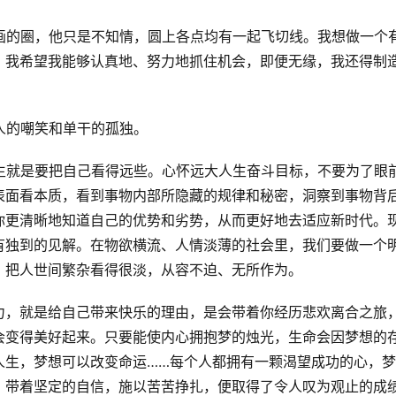
画的圈，他只是不知情，圆上各点均有一起飞切线。
我想做一个
。
我希望我能够认真地、努力地抓住机会，即便无缘，我还得制
人的嘲笑和单干的孤独。
生就是要把自己看得远些。
心怀远大人生奋斗目标，不要为了眼
表面看本质，看到事物内部所隐藏的规律和秘密，洞察到事物背
你更清晰地知道自己的优势和劣势，从而更好地去适应新时代。
有独到的见解。
在物欲横流、人情淡薄的社会里，我们要做一个
，把人世间繁杂看得很淡，从容不迫、无所作为。
力，就是给自己带来快乐的理由，是会带着你经历悲欢离合之旅
会变得美好起来。
只要能使内心拥抱梦的烛光，生命会因梦想的
人生，梦想可以改变命运……每个人都拥有一颗渴望成功的心，
，带着坚定的自信，施以苦苦挣扎，便取得了令人叹为观止的成