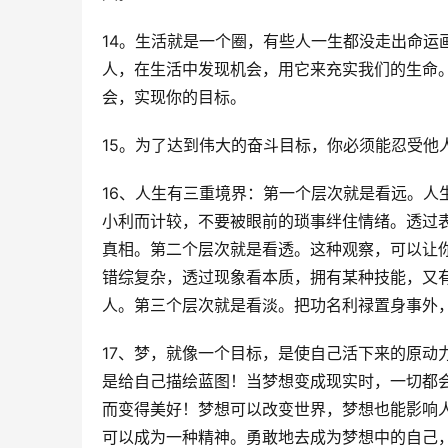
14。生活就是一个圈，有些人一生都没走出命运
人，在生活中发现机会，用它来充实我们的生命
会，实现你的目标。
15。为了达到伟大的奋斗目标，你必须能忍受他
16、人生有三重境界：第一个层次就是看远。
人
小利而计较，不要被眼前的琐事绊住情绪。
透过
真相。
第二个层次就是看透。
这种观察，可以让
错综复杂，透过现象看本质，拥有某种技能，又
人。
第三个层次就是看淡。
把功名利禄置身事外
17、梦，就像一个目标，是使自己活下来的原动
是给自己描绘蓝图！
当梦想变成现实时，一切都
而变得美好！
梦想可以改变世界，梦想也能影响
可以成为一种精神。
勇敢地去成为梦想中的自己