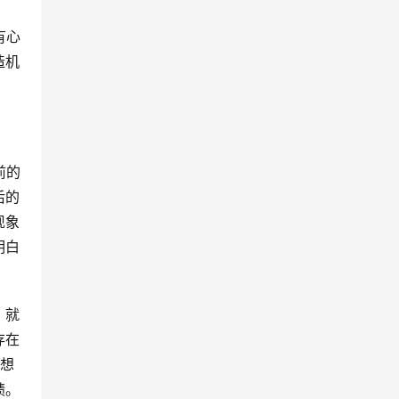
有心
造机
前的
后的
现象
明白
，就
存在
梦想
绩。