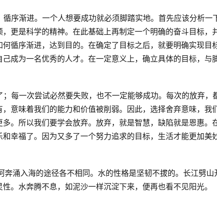
，循序渐进。
一个人想要成功就必须脚踏实地。
首先应该分析一
领，更是科学的精神。
在此基础上再制定一个明确的奋斗目标，
如何循序渐进，达到目的。
在确定了目标之后，就要明确实现目
自己成为一名优秀的人才。
在一定意义上，确立具体的目标，与
了；
每一次尝试必然要失败，也不一定能够成功。
每次的放弃，
有，意味着我们的能力和价值被削弱。
因此，选择舍弃意味，我
更多。
所以我们要学会放弃。
放弃，就是智慧，缺陷就是恩惠。
乐和幸福了。
因为又多了一个努力追求的目标，生活才能更加美
河奔涌入海的途径各不相同。
水的性格是坚韧不拔的。
长江劈山
灵性。
水奔腾不息，如泥沙一样沉淀下来，便再也看不见阳光。