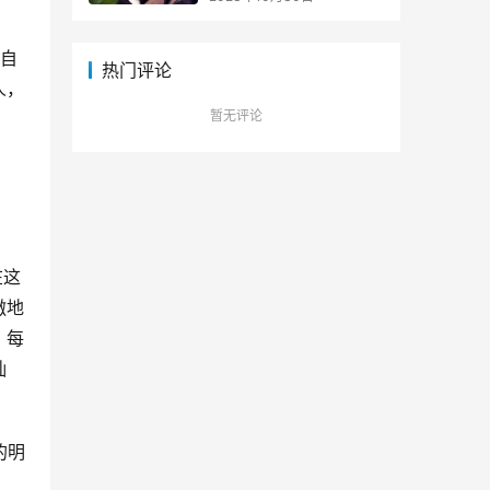
自
热门评论
人，
暂无评论
在这
傲地
，每
灿
的明