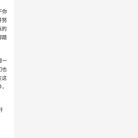
下你
并努
标的
脚踏
都一
们也
在这
妙，
开