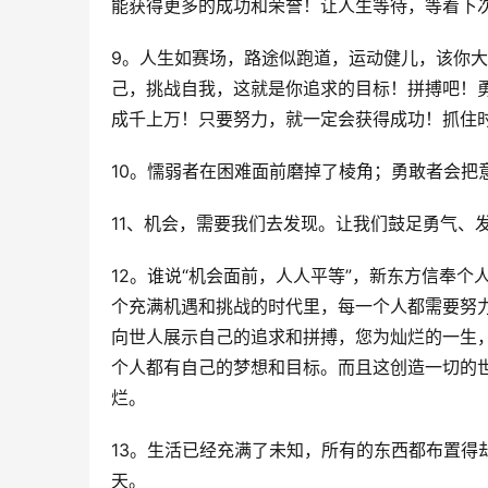
能获得更多的成功和荣誉！
让人生等待，等着下
9。人生如赛场，路途似跑道，运动健儿，该你
己，挑战自我，这就是你追求的目标！
拼搏吧！
成千上万！
只要努力，就一定会获得成功！
抓住
10。懦弱者在困难面前磨掉了棱角；
勇敢者会把
11、机会，需要我们去发现。
让我们鼓足勇气、
12。谁说“机会面前，人人平等”，新东方信奉
个充满机遇和挑战的时代里，每一个人都需要努
向世人展示自己的追求和拼搏，您为灿烂的一生
个人都有自己的梦想和目标。
而且这创造一切的
烂。
13。生活已经充满了未知，所有的东西都布置得
天。