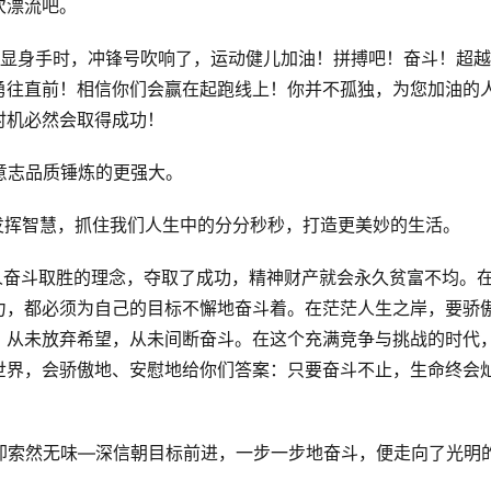
次漂流吧。
大显身手时，冲锋号吹响了，运动健儿加油！
拼搏吧！
奋斗！超越
勇往直前！
相信你们会赢在起跑线上！
你并不孤独，为您加油的
时机必然会取得成功！
意志品质锤炼的更强大。
发挥智慧，抓住我们人生中的分分秒秒，打造更美妙的生活。
个人奋斗取胜的理念，夺取了成功，精神财产就会永久贫富不均。
力，都必须为自己的目标不懈地奋斗着。
在茫茫人生之岸，要骄
，从未放弃希望，从未间断奋斗。
在这个充满竞争与挑战的时代
世界，会骄傲地、安慰地给你们答案：只要奋斗不止，生命终会
却索然无味—深信朝目标前进，一步一步地奋斗，便走向了光明